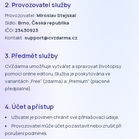
2. Provozovatel služby
Provozovatel:
Miroslav Stejskal
Sídlo:
Brno, Česká republika
IČO:
23430923
Kontakt:
support@cvzdarma.cz
3. Předmět služby
CVZdarma umožňuje vytvářet a spravovat životopisy
pomocí online editoru. Služba je poskytována ve
variantách „Free“ (zdarma) a „Premium“ (placené
předplatné).
4. Účet a přístup
Uživatel je povinen chránit své přihlašovací údaje.
Provozovatel může účet pozastavit nebo zrušit při
porušení podmínek.